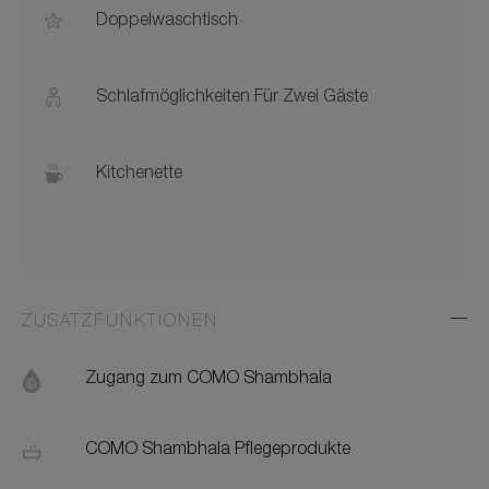
Doppelwaschtisch
Schlafmöglichkeiten Für Zwei Gäste
Kitchenette
ZUSATZFUNKTIONEN
Exp
Addi
Feat
Zugang zum COMO Shambhala
COMO Shambhala Pflegeprodukte