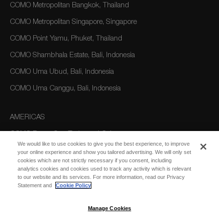
COMO Metropolitan Bangkok, Thailand
COMO Metropolitan Singapore, Singapore
COMO Point Yamu, Phuket, Thailand
COMO Shambhala Estate, Bali, Indonesia
COMO Uma Ubud, Bali, Indonesia
COMO Uma Canggu, Bali, Indonesia
AMERICAS
COMO Parrot Cay, Turks and Caicos
We would like to use cookies to give you the best experience, to improve
your online experience and show you tailored advertising. We will only set
cookies which are not strictly necessary if you consent, including
AUSTRALIA/OCEANIA
analytics cookies and cookies used to track any activity which is relevant
to our website and its services. For more information, read our Privacy
COMO The Treasury, Perth
Statement and
Cookie Policy
Manage Cookies