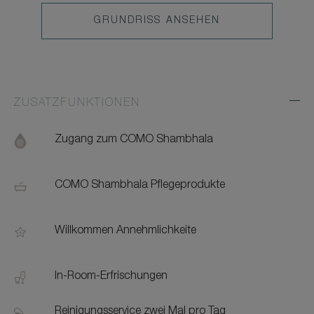
GRUNDRISS ANSEHEN
ZUSATZFUNKTIONEN
Exp
Addi
Feat
Zugang zum COMO Shambhala
COMO Shambhala Pflegeprodukte
Willkommen Annehmlichkeite
In-Room-Erfrischungen
Reinigungsservice zwei Mal pro Tag