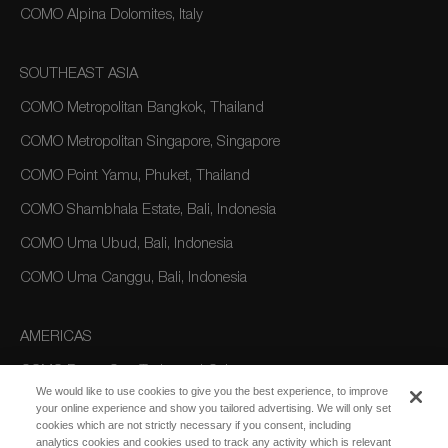
COMO Alpina Dolomites, Italy
SOUTHEAST ASIA
COMO Metropolitan Bangkok, Thailand
COMO Metropolitan Singapore, Singapore
COMO Point Yamu, Phuket, Thailand
COMO Shambhala Estate, Bali, Indonesia
COMO Uma Ubud, Bali, Indonesia
COMO Uma Canggu, Bali, Indonesia
AMERICAS
COMO Parrot Cay, Turks and Caicos
We would like to use cookies to give you the best experience, to improve
your online experience and show you tailored advertising. We will only set
cookies which are not strictly necessary if you consent, including
AUSTRALIA/OCEANIA
analytics cookies and cookies used to track any activity which is relevant