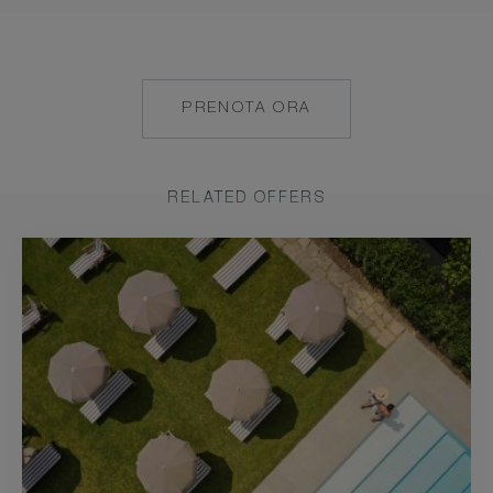
PRENOTA ORA
HTTPS://RESERVATIONS.C
HOTEL=15807&CHAIN=10
RELATED OFFERS