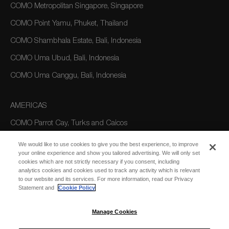
COMO Metropolitan Singapore, Singapore
COMO Point Yamu, Phuket, Thailand
COMO Shambhala Estate, Bali, Indonesia
COMO Uma Ubud, Bali, Indonesia
COMO Uma Canggu, Bali, Indonesia
AMERICAS
COMO Parrot Cay, Turks and Caicos
We would like to use cookies to give you the best experience, to improve
your online experience and show you tailored advertising. We will only set
AUSTRALIA/OCEANIA
cookies which are not strictly necessary if you consent, including
analytics cookies and cookies used to track any activity which is relevant
COMO The Treasury, Perth
to our website and its services. For more information, read our Privacy
Statement and
Cookie Policy
Manage Cookies