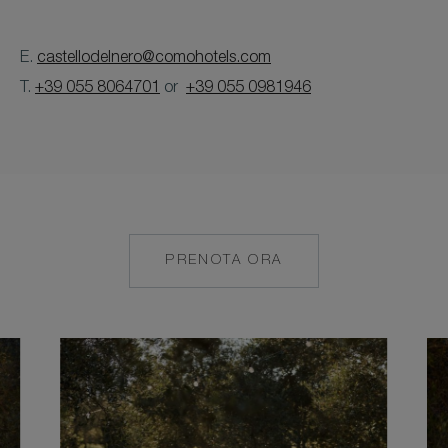
E.
castellodelnero@comohotels.com
T.
+39 055 8064701
or
+39 055 0981946
PRENOTA ORA
HTTPS://CASTELLODELNE