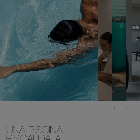
1
—
4
UNA PISCINA
RISCALDATA