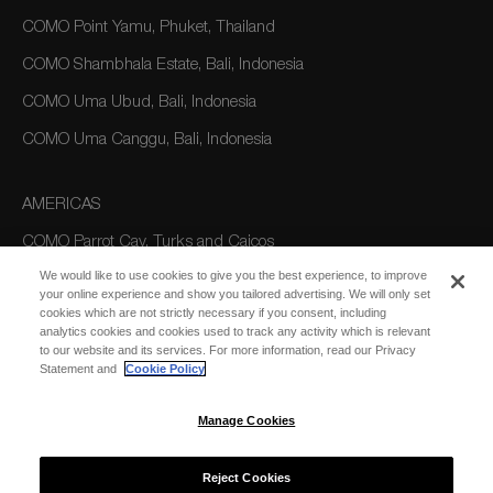
COMO Point Yamu, Phuket, Thailand
COMO Shambhala Estate, Bali, Indonesia
COMO Uma Ubud, Bali, Indonesia
COMO Uma Canggu, Bali, Indonesia
AMERICAS
COMO Parrot Cay, Turks and Caicos
We would like to use cookies to give you the best experience, to improve
your online experience and show you tailored advertising. We will only set
AUSTRALIA/OCEANIA
cookies which are not strictly necessary if you consent, including
analytics cookies and cookies used to track any activity which is relevant
COMO The Treasury, Perth
to our website and its services. For more information, read our Privacy
Statement and
Cookie Policy
Manage Cookies
Reject Cookies