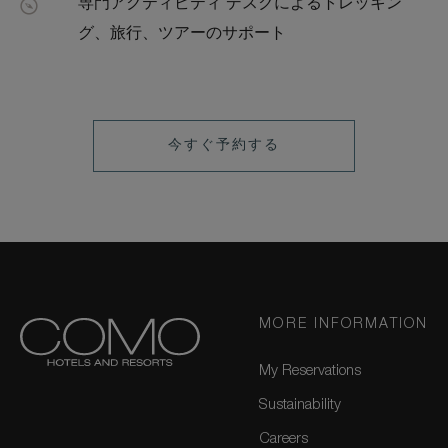
専門アクティビティ デスクによるトレッキン
グ、旅行、ツアーのサポート
LEARN
今すぐ予約する
MORE
MORE INFORMATION
My Reservations
Sustainability
Careers