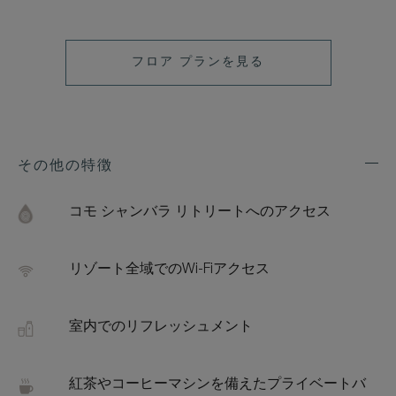
フロア プランを見る
その他の特徴
Exp
Addi
Feat
コモ シャンバラ リトリートへのアクセス
リゾート全域でのWi-Fiアクセス
室内でのリフレッシュメント
紅茶やコーヒーマシンを備えたプライベートバ