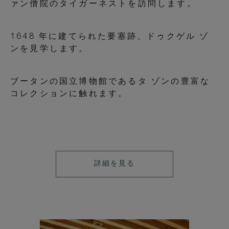
ァン僧院のタイガーネストを訪問します。
1648 年に建てられた要塞跡、ドゥクゲル ゾ
ンを見学します。
ブータンの国立博物館であるタ ゾンの豊富な
コレクションに触れます。
詳
詳細を見る
細
を
見
る