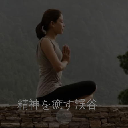
精神を癒す渓谷