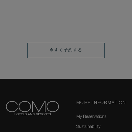
今
今すぐ予約する
す
ぐ
予
約
す
る
MORE INFORMATION
My Reservations
Sustainability