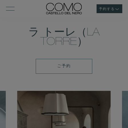
予約する
ラ トーレ（LA
TORRE）
ご
ご予約
予
約