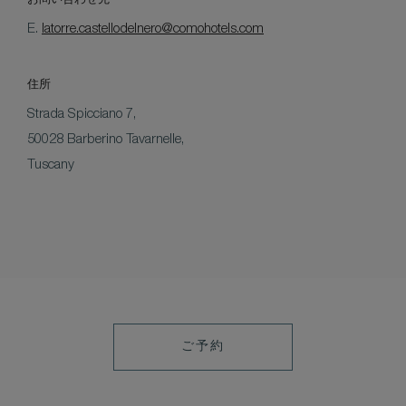
お問い合わせ先
E.
latorre.castellodelnero@comohotels.com
住所
Strada Spicciano 7,
50028 Barberino Tavarnelle,
Tuscany
ご
ご予約
予
約