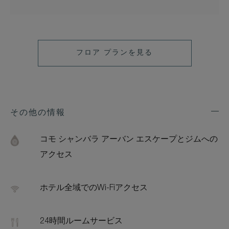
フロア プランを見る
その他の情報
Exp
Addi
Feat
コモ シャンバラ アーバン エスケープとジムへの
アクセス
ホテル全域でのWi-Fiアクセス
24時間ルームサービス