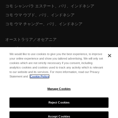
コモ シャンバラ エステート、バリ、インドネシア
コモ ウマ ウブド、バリ、インドネシア
コモ ウマ チャングー、バリ、インドネシア
オーストラリア／オセアニア
コモ ザ トレジャリー、パース
We would like to use cookies to give you the best experience, to improve
your online experience and show you tailored advertising. We will only set
cookies which are not strictly necessary if you consent, including
北米
analytics cookies and cookies used to track any activity which is relevant
to our website and its services. For more information, read our Privacy
コモ パロット ケイ、タークス カイコス諸島
Statement and
Cookie Policy
Manage Cookies
Reject Cookies
© 2026 COMO Hotels and Resorts
Accept Cookies