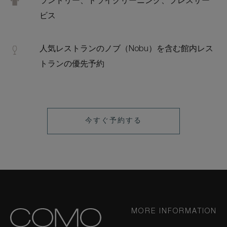
ランドリー、ドライクリーニング、プレスサー
ビス
人気レストランのノブ（Nobu）を含む館内レス
トランの優先予約
LEARN
今すぐ予約する
MORE
MORE INFORMATION