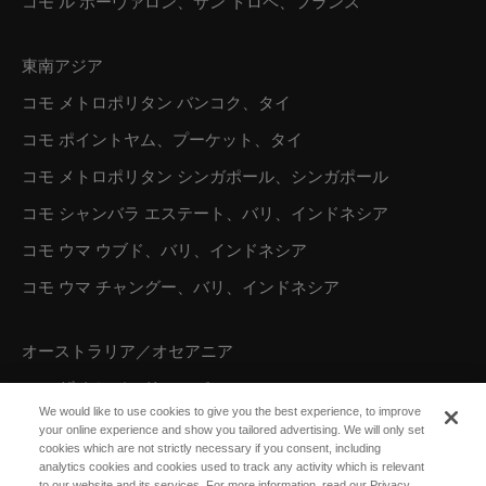
コモ ル ボーヴァロン、サン トロペ、フランス
東南アジア
コモ メトロポリタン バンコク、タイ
コモ ポイントヤム、プーケット、タイ
コモ メトロポリタン シンガポール、シンガポール
コモ シャンバラ エステート、バリ、インドネシア
コモ ウマ ウブド、バリ、インドネシア
コモ ウマ チャングー、バリ、インドネシア
オーストラリア／オセアニア
コモ ザ トレジャリー、パース
We would like to use cookies to give you the best experience, to improve
your online experience and show you tailored advertising. We will only set
cookies which are not strictly necessary if you consent, including
北米
analytics cookies and cookies used to track any activity which is relevant
to our website and its services. For more information, read our Privacy