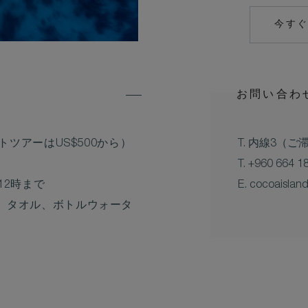
今す
お問い合わ
トツアーはUS$500から）
T. 内線3（
T. +960 664 1
12時まで
E.
cocoaislan
、タオル、ボトルウォータ