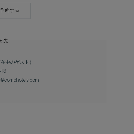
ぐ予約する
MAILTO:
COCOAISLAND@COMOHOTELS.COM
せ先
ご滞在中のゲスト）
818
d@comohotels.com