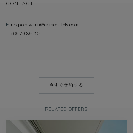
CONTACT
E.
res.pointyamu@comohotels.com
T.
+66 76 360100
今すぐ予約する
HTTPS://RESERVATIONS.
HOTEL=60269&CHAIN=103
RELATED OFFERS