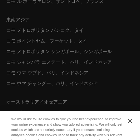
コモ ル ボーヴァロン、サン トロペ、フランス
東南アジア
コモ メトロポリタン バンコク、タイ
コモ ポイントヤム、プーケット、タイ
コモ メトロポリタン シンガポール、シンガポール
コモ シャンバラ エステート、バリ、インドネシア
コモ ウマ ウブド、バリ、インドネシア
コモ ウマ チャングー、バリ、インドネシア
オーストラリア／オセアニア
コモ ザ トレジャリー、パース
We would like to use cookies to give you the best experience, to improve
your online experience and show you tailored advertising. We will only set
cookies which are not strictly necessary if you consent, including
北米
analytics cookies and cookies used to track any activity which is relevant