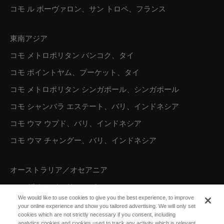
コモ ル ボーヴァロン、サン トロペ、フランス
東南アジア
コモ メトロポリタン バンコク、タイ
コモ ポイントヤム、プーケット、タイ
コモ メトロポリタン シンガポール、シンガポール
コモ シャンバラ エステート、バリ、インドネシア
コモ ウマ ウブド、バリ、インドネシア
コモ ウマ チャングー、バリ、インドネシア
オーストラリア／オセアニア
コモ ザ トレジャリー、パース
We would like to use cookies to give you the best experience, to improve
your online experience and show you tailored advertising. We will only set
cookies which are not strictly necessary if you consent, including
北米
analytics cookies and cookies used to track any activity which is relevant