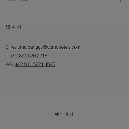
연락처
E.
res.uma.canggu@comohotels.com
T.
+62 361 620 2218
WA.
+62 811 3821 4845
예약하기
HTTPS://RESERVATIONS.C
HOTEL=79055&CHAIN=103
US&PROMO=PKGSURFS¤CY