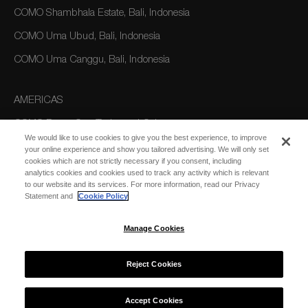
COMO Shambhala Estate, Bali, Indonesia
COMO Uma Ubud, Bali, Indonesia
COMO Uma Canggu, Bali, Indonesia
AMERICAS
COMO Parrot Cay, Turks and Caicos
We would like to use cookies to give you the best experience, to improve
your online experience and show you tailored advertising. We will only set
cookies which are not strictly necessary if you consent, including
AUSTRALIA/OCEANIA
analytics cookies and cookies used to track any activity which is relevant
to our website and its services. For more information, read our Privacy
COMO The Treasury, Perth
Statement and
Cookie Policy
Manage Cookies
Reject Cookies
© 2026 COMO Hotels and Resorts
Accept Cookies