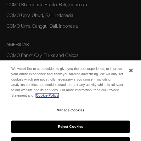
COMO Shambhala Estate, Bali, Indonesia
COMO Uma Ubud, Bali, Indonesia
COMO Uma Canggu, Bali, Indonesia
AMERICAS
COMO Parrot Cay, Turks and Caicos
We would like to use cookies to give you the best experience, to improve
your online experience and show you tailored advertising. We will only set
AUSTRALIA/OCEANIA
cookies which are not strictly necessary if you consent, including
analytics cookies and cookies used to track any activity which is relevant
COMO The Treasury, Perth
to our website and its services. For more information, read our Privacy
Statement and
Cookie Policy
Manage Cookies
Reject Cookies
© 2026 COMO Hotels and Resorts