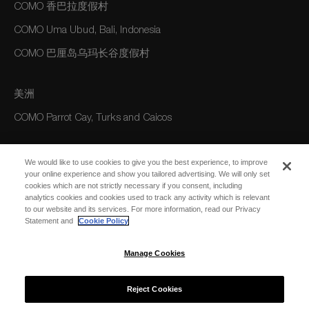
COMO 香巴拉度假村
COMO Uma Ubud, Bali, Indonesia
COMO 巴厘岛乌玛长谷度假村
美洲
COMO Parrot Cay, Turks and Caicos
澳大利亚/大洋洲
We would like to use cookies to give you the best experience, to improve
your online experience and show you tailored advertising. We will only set
COMO The Treasury, Perth
cookies which are not strictly necessary if you consent, including
analytics cookies and cookies used to track any activity which is relevant
to our website and its services. For more information, read our Privacy
Statement and
Cookie Policy
Manage Cookies
© 2026 COMO Hotels and Resorts
Reject Cookies