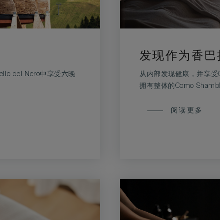
发现作为香巴
tello del Nero中享受六晚
从内部发现健康，并享受Como
拥有整体的Como Sham
发
阅读更多
现
作
为
香
巴
拉