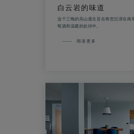
白云岩的味道
这个三晚的高山逃生旨在将您沉浸在南
萄酒和温暖的款待中。
白
阅读更多
云
岩
的
味
道