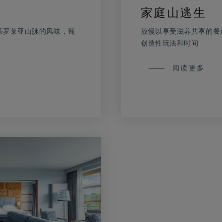
家庭山逃生
蒂罗莱亚山脉的风味，葡
放慢以享受滋养共享的餐
创造性玩法和时间
家
阅读更多
庭
山
逃
生