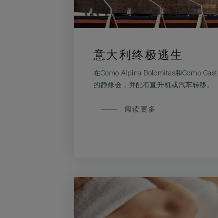
意大利终极逃生
在Como Alpina Dolomites和Como Cas
的静修会，并配有直升机或汽车转移。
意
阅读更多
大
利
终
极
逃
生