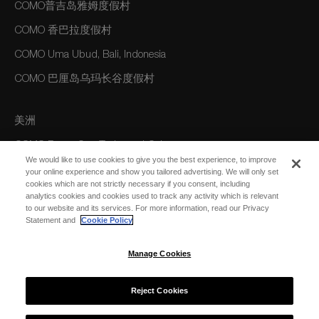
COMO普吉岛雅姆度假村
COMO 香巴拉度假村
COMO Uma Ubud, Bali, Indonesia
COMO 巴厘岛乌玛长谷度假村
美洲
COMO Parrot Cay, Turks and Caicos
We would like to use cookies to give you the best experience, to improve
your online experience and show you tailored advertising. We will only set
cookies which are not strictly necessary if you consent, including
澳大利亚/大洋洲
analytics cookies and cookies used to track any activity which is relevant
to our website and its services. For more information, read our Privacy
COMO The Treasury, Perth
Statement and
Cookie Policy
Manage Cookies
Reject Cookies