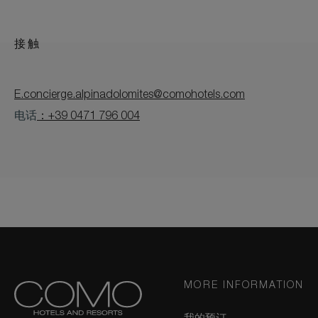
接触
E.concierge.alpinadolomites@comohotels.com
电话
：+39 0471 796 004
MORE INFORMATION