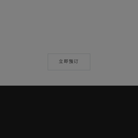
立即预订
HTTPS://CASTELLODELNE