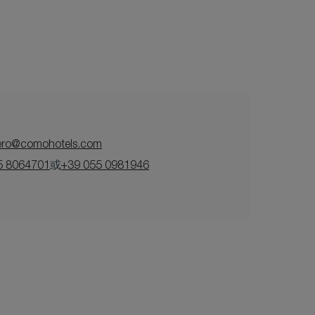
nero@comohotels.com
5 8064701
或
+39 055 0981946