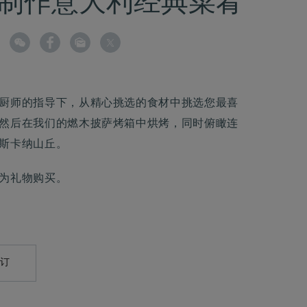
制作意大利经典菜肴
厨师的指导下，从精心挑选的食材中挑选您最喜
然后在我们的燃木披萨烤箱中烘烤，同时俯瞰连
斯卡纳山丘。
为礼物购买。
预订
AILTO:
CASTELLODELNERO@COMOHOTELS.COM