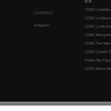
欧洲
COMO Cordeillan
CONNECT
COMO Le Beauval
Instagram
COMO Le Montrac
COMO Metropolit
COMO The Halkin
COMO Castello Del
Podere San Filippo
COMO Alpina Dolo