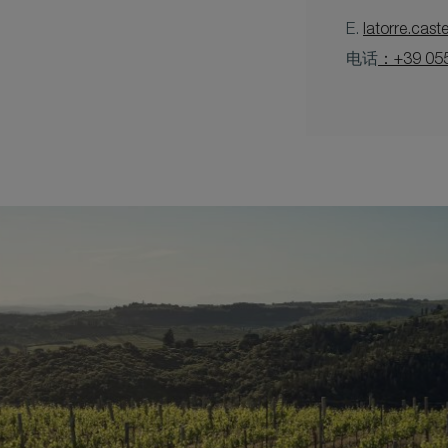
E.
latorre.cas
电话
：+39 055