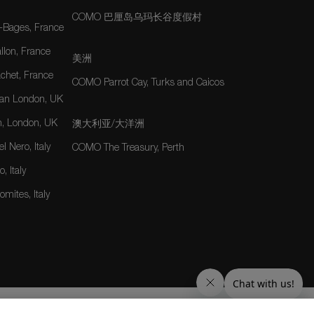
COMO 巴厘岛乌玛长谷度假村
-Bages, France
lon, France
美洲
het, France
COMO Parrot Cay, Turks and Caicos
an London, UK
, London, UK
澳大利亚/大洋洲
 Nero, Italy
COMO The Treasury, Perth
, Italy
mites, Italy