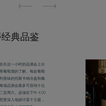
Previous
Next
Slide
Slide
蒂经典品鉴
在长达一小时的品酒会上分
蒂葡萄酒的了解。每款葡萄
列美味的托斯卡纳冷盘和佩
每场品酒会最多可容纳十位
至周六。必须在下午 4:00
想更深入地探讨某个主题，