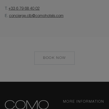
T.
+33 6 79 68 40 02
E.
concierge.clb@comohotels.com
BOOK NOW
MAILTO:
CONCIERGE.CLB@
MORE INFORMATION