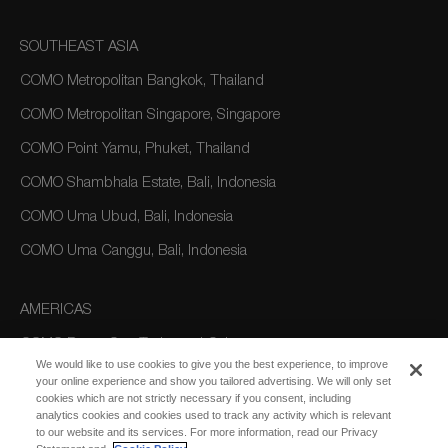
SOUTHEAST ASIA
COMO Metropolitan Bangkok, Thailand
COMO Metropolitan Singapore, Singapore
COMO Point Yamu, Phuket, Thailand
COMO Shambhala Estate, Bali, Indonesia
COMO Uma Ubud, Bali, Indonesia
COMO Uma Canggu, Bali, Indonesia
AMERICAS
COMO Parrot Cay, Turks and Caicos
We would like to use cookies to give you the best experience, to improve
your online experience and show you tailored advertising. We will only set
cookies which are not strictly necessary if you consent, including
AUSTRALIA/OCEANIA
analytics cookies and cookies used to track any activity which is relevant
to our website and its services. For more information, read our Privacy
COMO The Treasury, Perth