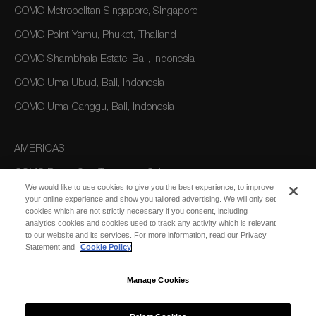
COMO Metropolitan Singapore, Singapore
COMO Point Yamu, Phuket, Thailand
COMO Shambhala Estate, Bali, Indonesia
COMO Uma Ubud, Bali, Indonesia
COMO Uma Canggu, Bali, Indonesia
AMERICAS
COMO Parrot Cay, Turks and Caicos
We would like to use cookies to give you the best experience, to improve
your online experience and show you tailored advertising. We will only set
cookies which are not strictly necessary if you consent, including
AUSTRALIA/OCEANIA
analytics cookies and cookies used to track any activity which is relevant
to our website and its services. For more information, read our Privacy
COMO The Treasury, Perth
Statement and
Cookie Policy
Manage Cookies