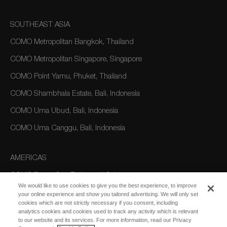
SOUTHEAST ASIA
COMO Metropolitan Bangkok, Thailand
COMO Metropolitan Singapore, Singapore
COMO Point Yamu, Phuket, Thailand
COMO Shambhala Estate, Bali, Indonesia
COMO Uma Ubud, Bali, Indonesia
COMO Uma Canggu, Bali, Indonesia
AMERICAS
COMO Parrot Cay, Turks and Caicos
We would like to use cookies to give you the best experience, to improve
your online experience and show you tailored advertising. We will only set
cookies which are not strictly necessary if you consent, including
AUSTRALIA/OCEANIA
analytics cookies and cookies used to track any activity which is relevant
to our website and its services. For more information, read our Privacy
COMO The Treasury, Perth