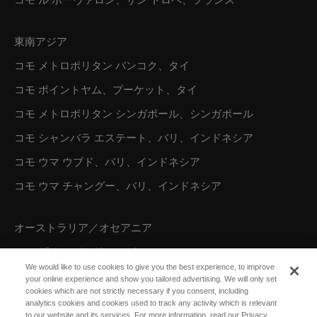
コモ ル ボーヴァロン、サン トロペ、フランス
東南アジア
コモ メトロポリタン バンコク、タイ
コモ ポイントヤム、プーケット、タイ
コモ メトロポリタン シンガポール、シンガポール
コモ シャンバラ エステート、バリ、インドネシア
コモ ウマ ウブド、バリ、インドネシア
コモ ウマ チャングー、バリ、インドネシア
オーストラリア／オセアニア
コモ ザ トレジャリー、パース
We would like to use cookies to give you the best experience, to improve
your online experience and show you tailored advertising. We will only set
cookies which are not strictly necessary if you consent, including
北米
analytics cookies and cookies used to track any activity which is relevant
to our website and its services. For more information, read our Privacy