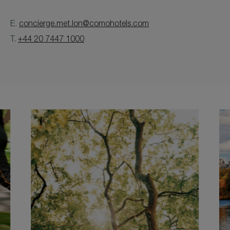
E.
concierge.met.lon@comohotels.com
T.
+44 20 7447 1000