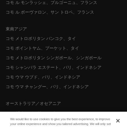
コモ ル モンラッシェ、ブルゴーニュ、フランス
コモ ル ボーヴァロン、サン トロペ、フランス
東南アジア
コモ メトロポリタン バンコク、タイ
コモ ポイントヤム、プーケット、タイ
コモ メトロポリタン シンガポール、シンガポール
コモ シャンバラ エステート、バリ、インドネシア
コモ ウマ ウブド、バリ、インドネシア
コモ ウマ チャングー、バリ、インドネシア
オーストラリア／オセアニア
コモ ザ トレジャリー、パース
We would like to use cookies to give you the best experience, to improve
your online experience and show you tailored advertising. We will only set