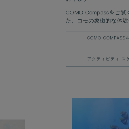
COMO Compass
た、コモの象徴的な体験
COMO
COMO COMPAS
COMPASS
を
ア
アクティビティ ス
見
ク
る
テ
ィ
ビ
テ
ィ
ス
ケ