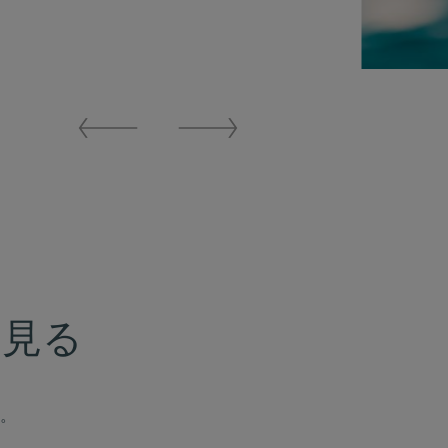
Previous
Next
Slide
Slide
を見る
。