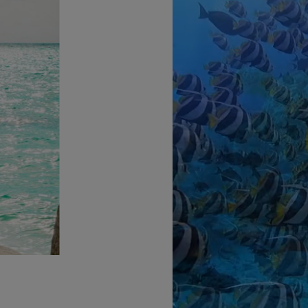
ジ
ュ
ー
ル
を
見
る