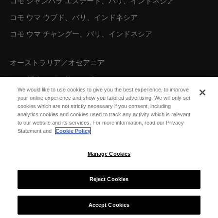
コモ シャンバラ エステート、バリ、インドネシア
コモ ウマ ウブド、バリ、インドネシア
コモ ウマ チャングー、バリ、インドネシア
オーストラリア／オセアニア
コモ ザ トレジャリー、パース
We would like to use cookies to give you the best experience, to improve
your online experience and show you tailored advertising. We will only set
cookies which are not strictly necessary if you consent, including
北米
analytics cookies and cookies used to track any activity which is relevant
to our website and its services. For more information, read our Privacy
コモ パロット ケイ、タークス カイコス諸島
Statement and
Cookie Policy
Manage Cookies
Reject Cookies
© 2026 COMO Hotels and Resorts
Accept Cookies