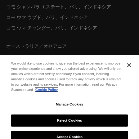
コモ シャンバラ エステート、バリ、インドネシア
コモ ウマ ウブド、バリ、インドネシア
コモ ウマ チャングー、バリ、インドネシア
オーストラリア／オセアニア
コモ ザ トレジャリー、パース
We would like to use cookies to give you the best experience, to improve
your online experience and show you tailored advertising. We will only set
cookies which are not strictly necessary if you consent, including
北米
analytics cookies and cookies used to track any activity which is relevant
to our website and its services. For more information, read our Privacy
コモ パロット ケイ、タークス カイコス諸島
Statement and
Cookie Policy
Manage Cookies
Reject Cookies
© 2026 COMO Hotels and Resorts
Accept Cookies