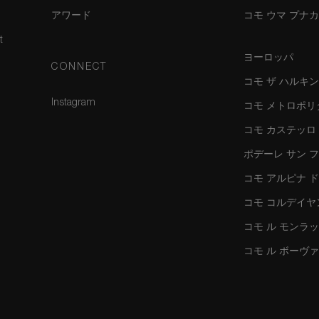
アワード
コモ ウマ プナ
t
ヨーロッパ
CONNECT
コモ ザ ハルキ
Instagram
コモ メトロポリ
コモ カステッロ
ポデーレ サン 
コモ アルピナ 
コモ コルデイヤ
コモ ル モンラ
コモ ル ボーヴ