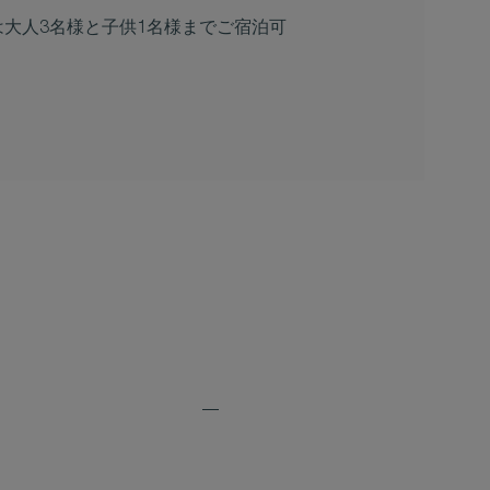
は大人3名様と子供1名様までご宿泊可
Expand
Additional
Features