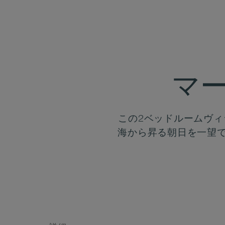
マー
この2ベッドルームヴ
海から昇る朝日を一望