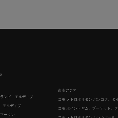
NS
東南アジア
イランド、モルディブ
コモ メトロポリタン バンコク、タ
シ、モルディブ
コモ ポイントヤム、プーケット、
、ブータン
コモ メトロポリタン シンガポール