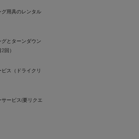
Features
ング用具のレンタル
ングとターンダウン
日2回）
ービス（ドライクリ
）
サービス(要リクエ