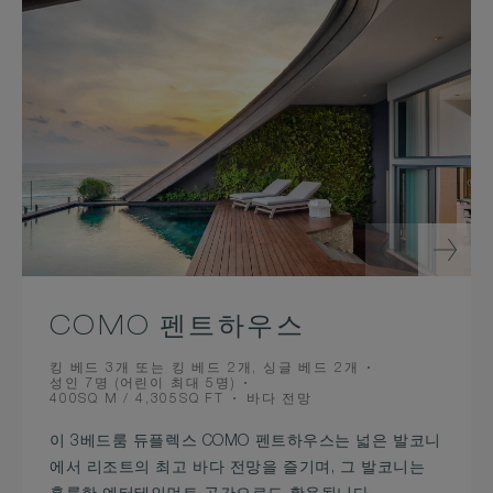
COMO 펜트하우스
BEDS
킹 베드 3개 또는 킹 베드 2개, 싱글 베드 2개
OCCUPANCY
성인 7명 (어린이 최대 5명)
ROOM
VIEW
400SQ M / 4,305SQ FT
바다 전망
SIZE
이 3베드룸 듀플렉스 COMO 펜트하우스는 넓은 발코니
에서 리조트의 최고 바다 전망을 즐기며, 그 발코니는