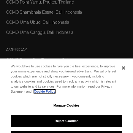
COMO Point Yamu, Phuket, Thailand
COMO Shambhala Estate, Bali, Indonesia
COMO Uma Ubud, Bali, Indonesia
COMO Uma Canggu, Bali, Indonesia
AMERICAS
COMO Parrot Cay, Turks and Caicos
We would like to use cookies to give you the best experience, to improve
your online experience and show you tailored advertising. We will only set
cookies which are not strictly necessary if you consent, including
AUSTRALIA/OCEANIA
analytics cookies and cookies used to track any activity which is relevant
to our website and its services. For more information, read our Privacy
COMO The Treasury, Perth
Statement and
Cookie Policy
Manage Cookies
Reject Cookies