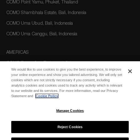
COMO Point Yamu, Phuket, Thailand
COMO Shambhala Estate, Bali, Indonesia
COMO Uma Ubud, Bali, Indonesia
COMO Uma Canggu, Bali, Indonesia
AMERICAS
COMO Parrot Cay, Turks and Caicos
We would like to use cookies to give you the best experience, to improve
your online experience and show you tailored advertising. We will only set
cookies which are not strictly necessary if you consent, including
AUSTRALIA/OCEANIA
analytics cookies and cookies used to track any activity which is relevant
to our website and its services. For more information, read our Privacy
COMO The Treasury, Perth
Statement and
Cookie Policy
Manage Cookies
Reject Cookies