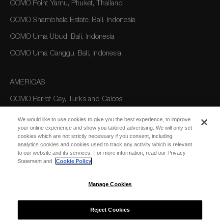
COMO Point Yamu, Phuket, Thailand
COMO Shambhala Estate, Bali, Indonesia
COMO Uma Ubud, Bali, Indonesia
COMO Uma Canggu, Bali, Indonesia
AMERICAS
COMO Parrot Cay, Turks and Caicos
We would like to use cookies to give you the best experience, to improve
your online experience and show you tailored advertising. We will only set
AUSTRALIA/OCEANIA
cookies which are not strictly necessary if you consent, including
analytics cookies and cookies used to track any activity which is relevant
COMO The Treasury, Perth
to our website and its services. For more information, read our Privacy
Statement and
Cookie Policy
Manage Cookies
Reject Cookies