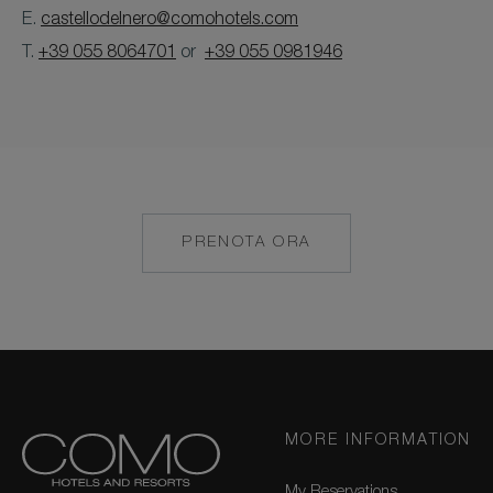
E.
castellodelnero@comohotels.com
T.
+39 055 8064701
or
+39 055 0981946
PRENOTA ORA
HTTPS://CASTELLODELNE
MORE INFORMATION
My Reservations