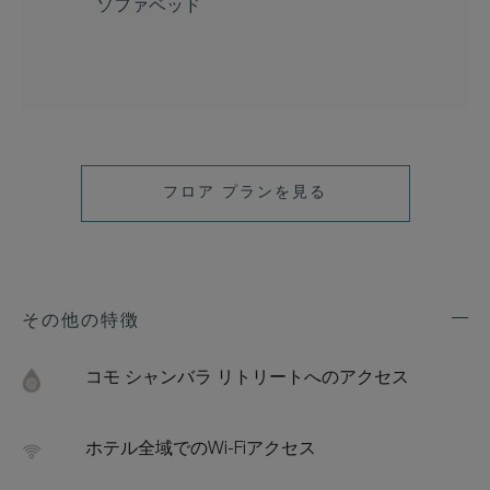
ソファベッド
フロア プランを見る
その他の特徴
Exp
Addi
Feat
コモ シャンバラ リトリートへのアクセス
ホテル全域でのWi-Fiアクセス