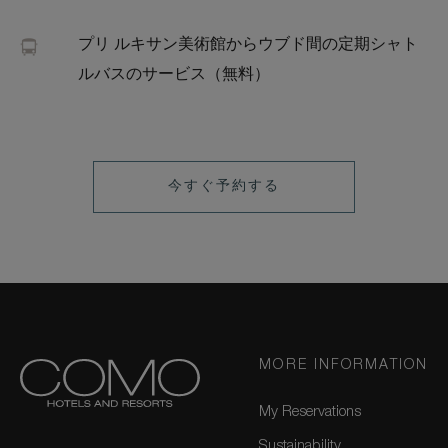
プリ ルキサン美術館からウブド間の定期シャト
ルバスのサービス（無料）
LEARN
今すぐ予約する
MORE
MORE INFORMATION
My Reservations
Sustainability