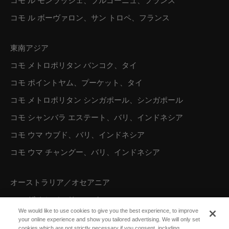
コモ ル モンラッシェ、ブルゴーニュ、フランス
コモ ル ボーヴァロン、サン トロペ、フランス
東南アジア
コモ メトロポリタン バンコク、タイ
コモ ポイントヤム、プーケット、タイ
コモ メトロポリタン シンガポール、シンガポール
コモ シャンバラ エステート、バリ、インドネシア
コモ ウマ ウブド、バリ、インドネシア
コモ ウマ チャングー、バリ、インドネシア
オーストラリア／オセアニア
コモ ザ トレジャリー、パース
We would like to use cookies to give you the best experience, to improve
your online experience and show you tailored advertising. We will only set
cookies which are not strictly necessary if you consent, including