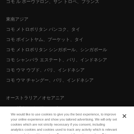
コモ ル ボーヴァロン、サン トロペ、フランス
東南アジア
コモ メトロポリタン バンコク、タイ
コモ ポイントヤム、プーケット、タイ
コモ メトロポリタン シンガポール、シンガポール
コモ シャンバラ エステート、バリ、インドネシア
コモ ウマ ウブド、バリ、インドネシア
コモ ウマ チャングー、バリ、インドネシア
オーストラリア／オセアニア
コモ ザ トレジャリー、パース
We would like to use cookies to give you the best experience, to improve
your online experience and show you tailored advertising. We will only set
cookies which are not strictly necessary if you consent, including
北米
analytics cookies and cookies used to track any activity which is relevant