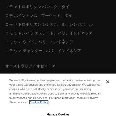
コモ メトロポリタン バンコク、タイ
コモ ポイントヤム、プーケット、タイ
コモ メトロポリタン シンガポール、シンガポール
コモ シャンバラ エステート、バリ、インドネシア
コモ ウマ ウブド、バリ、インドネシア
コモ ウマ チャングー、バリ、インドネシア
オーストラリア／オセアニア
コモ ザ トレジャリー、パース
We would like to use cookies to give you the best experience, to improve
your online experience and show you tailored advertising. We will only set
cookies which are not strictly necessary if you consent, including
北米
analytics cookies and cookies used to track any activity which is relevant
to our website and its services. For more information, read our Privacy
コモ パロット ケイ、タークス カイコス諸島
Statement and
Cookie Policy
Manage Cookies