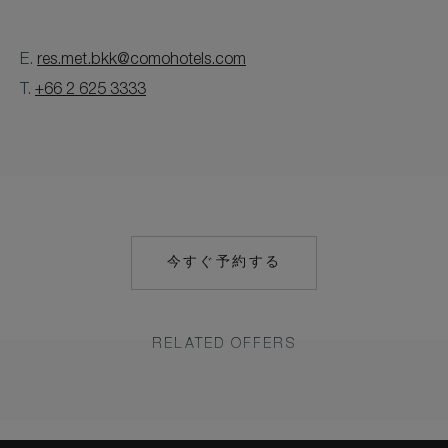
E.
res.met.bkk@comohotels.com
T.
+66 2 625 3333
今すぐ予約する
HTTPS://RESERVATIONS.C
HOTEL=27595&CHAIN=103
RELATED OFFERS