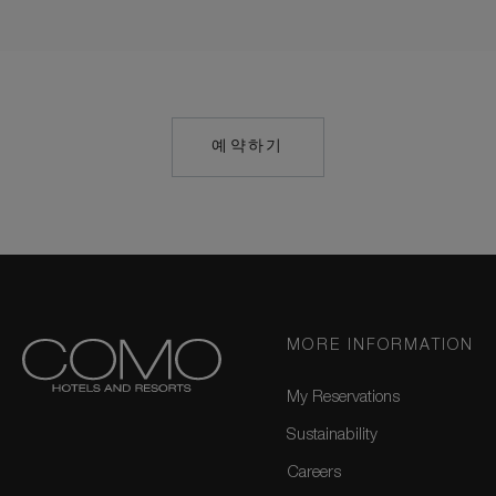
예약하기
MAILTO:
COMO.UMA.CANG
MORE INFORMATION
My Reservations
Sustainability
Careers