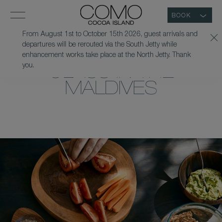
BOOK
From August 1st to October 15th 2026, guest arrivals and
departures will be rerouted via the South Jetty while
PRIVATE COOKING
enhancement works take place at the North Jetty. Thank
you.
CLASS IN THE
MALDIVES