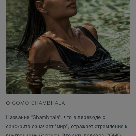
О COMO SHAMBHALA
Название "Shambhala", что в переводе с
санскрита означает "мир", отражает стремление к