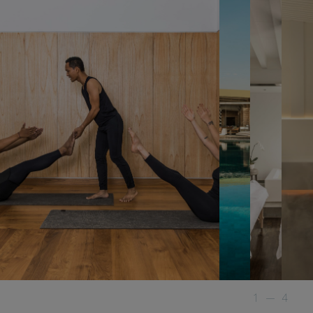
1
—
4