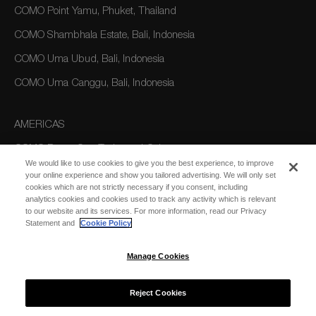
COMO Point Yamu, Phuket, Thailand
COMO Shambhala Estate, Bali, Indonesia
COMO Uma Ubud, Bali, Indonesia
COMO Uma Canggu, Bali, Indonesia
AMERICAS
COMO Parrot Cay, Turks and Caicos
We would like to use cookies to give you the best experience, to improve
your online experience and show you tailored advertising. We will only set
cookies which are not strictly necessary if you consent, including
AUSTRALIA/OCEANIA
analytics cookies and cookies used to track any activity which is relevant
to our website and its services. For more information, read our Privacy
COMO The Treasury, Perth
Statement and
Cookie Policy
Manage Cookies
Reject Cookies