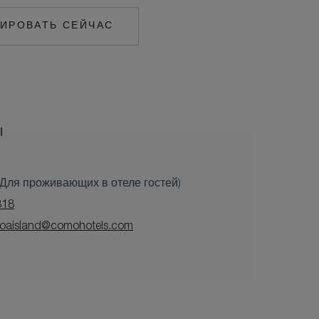
ИРОВАТЬ СЕЙЧАС
MAILTO:
COCOAISLAND@COMOHOTELS.COM
Ы
 (Для проживающих в отеле гостей)
818
oaisland@comohotels.com