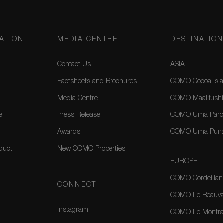
ATION
MEDIA CENTRE
DESTINATIO
Contact Us
ASIA
Factsheets and Brochures
COMO Cocoa Isla
Media Centre
COMO Maalifushi
e
Press Release
COMO Uma Paro,
Awards
COMO Uma Puna
duct
New COMO Properties
EUROPE
COMO Cordeillan
CONNECT
COMO Le Beauval
Instagram
COMO Le Montrac