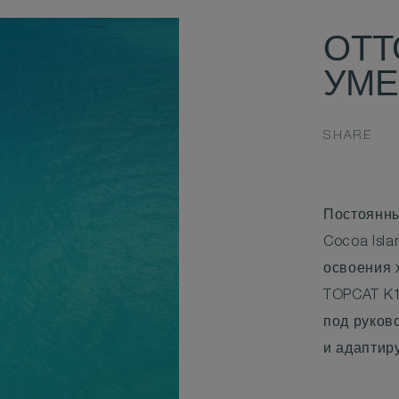
ОТТ
УМ
SHARE
Постоянны
Cocoa Isl
освоения 
TOPCAT K1
под руков
и адаптир