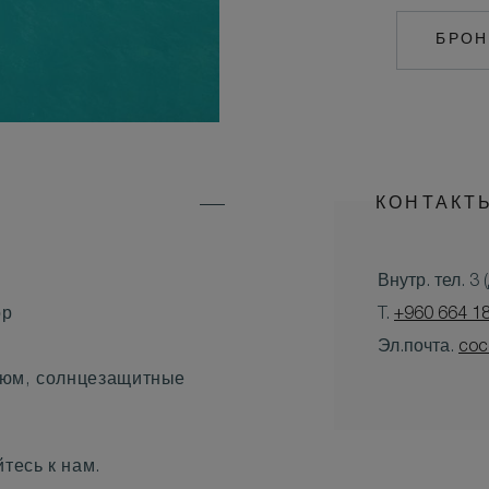
БРОН
КОНТАКТ
Внутр. тел. 3
ор
T.
+960 664 1
Эл.почта.
coc
тюм, солнцезащитные
тесь к нам.