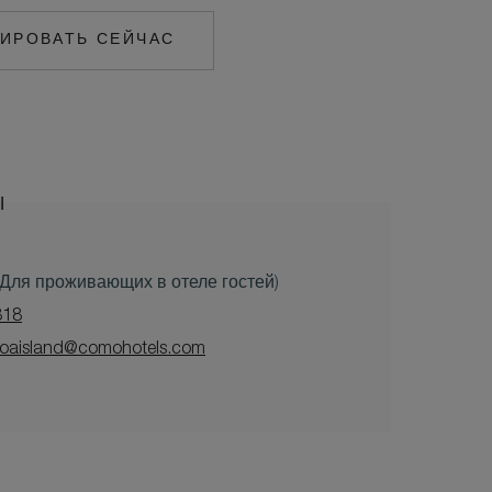
ИРОВАТЬ СЕЙЧАС
MAILTO:
COCOAISLAND@COMOHOTELS.COM
Ы
 (Для проживающих в отеле гостей)
818
oaisland@comohotels.com