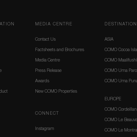
ATION
MEDIA CENTRE
DESTINATIO
Contact Us
ASIA
Factsheets and Brochures
COMO Cocoa Isla
Media Centre
COMO Maalifushi
e
Press Release
COMO Uma Paro,
Awards
COMO Uma Puna
duct
New COMO Properties
EUROPE
COMO Cordeillan
CONNECT
COMO Le Beauval
Instagram
COMO Le Montrac