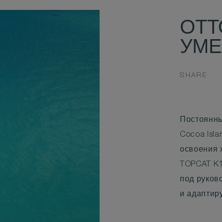
ОТТ
УМ
SHARE
Постоянны
Cocoa Isl
освоения 
TOPCAT K1
под руков
и адаптир