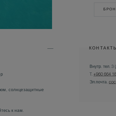
БРОН
КОНТАКТ
Внутр. тел. 3
ор
T.
+960 664 1
Эл.почта.
coc
тюм, солнцезащитные
тесь к нам.