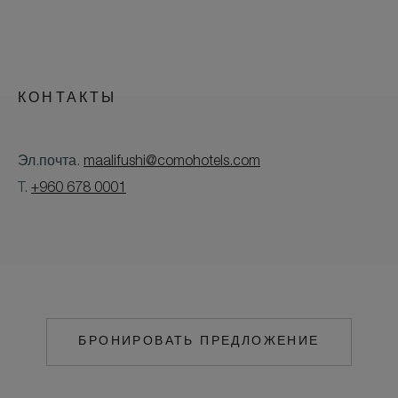
КОНТАКТЫ
Эл.почта.
maalifushi@comohotels.com
T.
+960 678 0001
БРОНИРОВАТЬ ПРЕДЛОЖЕНИЕ
HTTPS://RESERVATIONS.C
HOTEL=59844&LOCALE=RU
RU