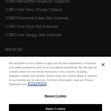
COMO Metropolitan Singapore, Singapore
COMO Point Yamu, Phuket, Thailand
COMO Shambhala Estate, Bali, Indonesia
COMO Uma Ubud, Bali, Indonesia
COMO Uma Canggu, Bali, Indonesia
AMERICAS
COMO Parrot Cay, Turks and Caicos
We would like to use cookies to give you the best experience, to improve
your online experience and show you tailored advertising. We will only set
cookies which are not strictly necessary if you consent, including
AUSTRALIA/OCEANIA
analytics cookies and cookies used to track any activity which is relevant
to our website and its services. For more information, read our Privacy
COMO The Treasury, Perth
Statement and
Cookie Policy
Manage Cookies
Reject Cookies