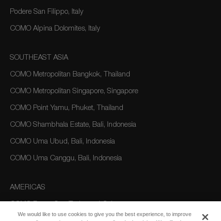
Podere San Filippo, Italy
COMO Alpina Dolomites, Italy
SOUTHEAST ASIA
COMO Metropolitan Bangkok, Thailand
COMO Metropolitan Singapore, Singapore
COMO Point Yamu, Phuket, Thailand
COMO Shambhala Estate, Bali, Indonesia
COMO Uma Ubud, Bali, Indonesia
COMO Uma Canggu, Bali, Indonesia
AMERICAS
COMO Parrot Cay, Turks and Caicos
We would like to use cookies to give you the best experience, to improve