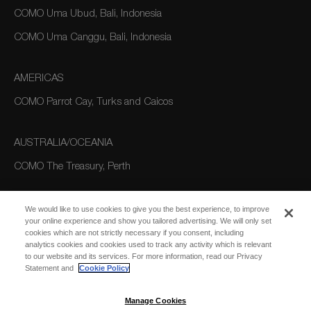
COMO Uma Ubud, Bali, Indonesia
COMO Uma Canggu, Bali, Indonesia
AMERICAS
COMO Parrot Cay, Turks and Caicos
AUSTRALIA/OCEANIA
COMO The Treasury, Perth
We would like to use cookies to give you the best experience, to improve
your online experience and show you tailored advertising. We will only set
cookies which are not strictly necessary if you consent, including
analytics cookies and cookies used to track any activity which is relevant
to our website and its services. For more information, read our Privacy
Statement and
Cookie Policy
SUBSCRIBE
FOR EMAIL
SUBSCRIBE
Manage Cookies
UPDATES