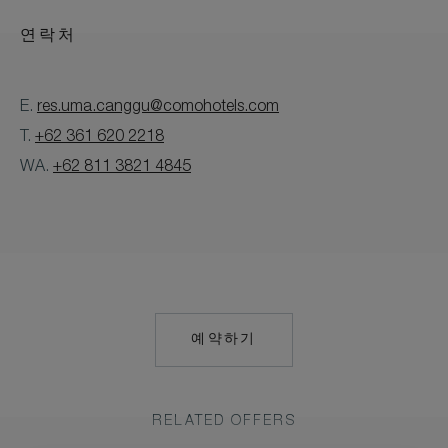
연락처
E.
res.uma.canggu@comohotels.com
T.
+62 361 620 2218
WA.
+62 811 3821 4845
예약하기
HTTPS://RESERVATIONS.C
HOTEL=79055&CHAIN=103
RELATED OFFERS